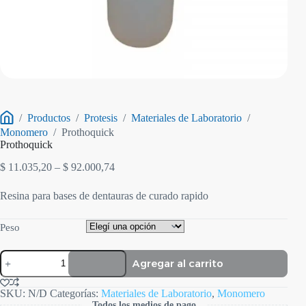
/
Productos
/
Protesis
/
Materiales de Laboratorio
/
Inicio
Monomero
/
Prothoquick
Prothoquick
Rango
$
11.035,20
–
$
92.000,74
de
precios:
Resina para bases de dentauras de curado rapido
desde
$ 11.035,20
Peso
hasta
$ 92.000,74
Prothoquick
Agregar al carrito
cantidad
SKU:
N/D
Categorías:
Materiales de Laboratorio
,
Monomero
Todos los medios de pago