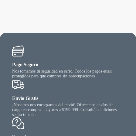
riantes.
varian
as
Las
ciones
opcio
se
ueden
puede
egir
elegir
n
en
la
gina
págin
l
del
oducto
produ
Pago Seguro
Nos tomamos tu seguridad en serio. Todos los pagos están
protegidos para que compres sin preocupaciones.
Envío Gratis
¡Nosotros nos encargamos del envió! Ofrecemos envíos sin
cargo en compras mayores a $199.999. Consultá condiciones
según tu zona.