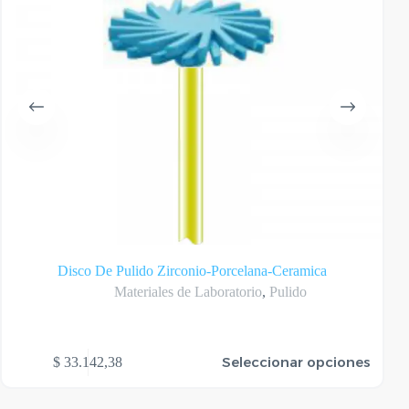
Disco De Pulido Zirconio-Porcelana-Ceramica
Materiales de Laboratorio
,
Pulido
te
Este
Seleccionar opciones
$
33.142,38
oducto
produ
ene
tiene
rias
varias