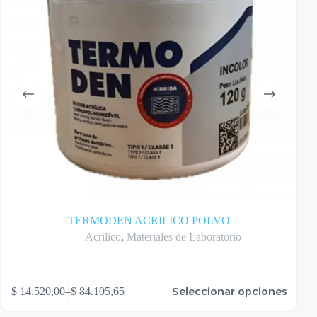
TERMODEN ACRILICO POLVO
Acrilico
,
Materiales de Laboratorio
te
Este
Seleccionar opciones
$
14.520,00
–
$
84.105,65
oducto
produ
Rango
ene
tiene
de