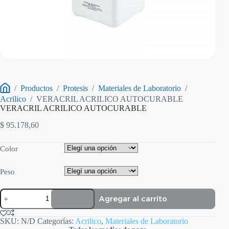
/
Productos
/
Protesis
/
Materiales de Laboratorio
/
Inicio
Acrilico
/
VERACRIL ACRILICO AUTOCURABLE
VERACRIL ACRILICO AUTOCURABLE
$
95.178,60
Color
Peso
VERACRIL
Agregar al carrito
ACRILICO
AUTOCURABLE
cantidad
SKU:
N/D
Categorías:
Acrilico
,
Materiales de Laboratorio