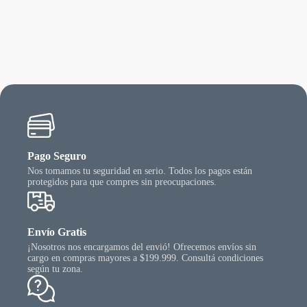
rias
varias
precios:
riantes.
varian
desde
as
Las
$ 14.520,00
ciones
opcio
hasta
se
$ 84.105,65
ueden
puede
egir
elegir
n
en
la
gina
págin
l
del
oducto
produ
Pago Seguro
Nos tomamos tu seguridad en serio. Todos los pagos están
protegidos para que compres sin preocupaciones.
Envío Gratis
¡Nosotros nos encargamos del envió! Ofrecemos envíos sin
cargo en compras mayores a $199.999. Consultá condiciones
según tu zona.