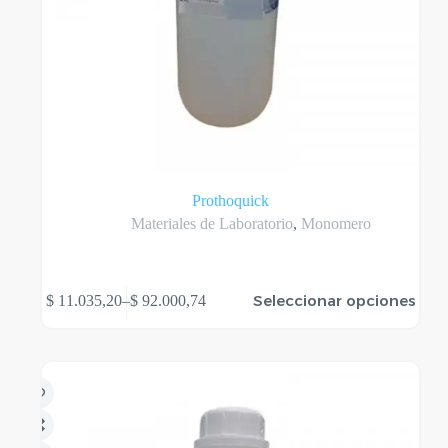
Prothoquick
Materiales de Laboratorio
,
Monomero
Este
Seleccionar opciones
$
11.035,20
–
$
92.000,74
producto
Rango
tiene
de
varias
precios:
variantes.
desde
Las
$ 11.035,20
opciones
hasta
se
$ 92.000,74
pueden
elegir