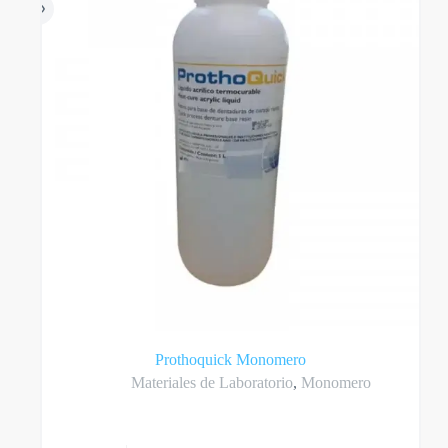
en
la
página
del
producto
Prothoquick Monomero
Materiales de Laboratorio
,
Monomero
Este