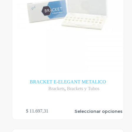
BRACKET E-ELEGANT METALICO
Brackets
,
Brackets y Tubos
Este
Seleccionar opciones
$
11.697,31
producto
tiene
varias
variantes.