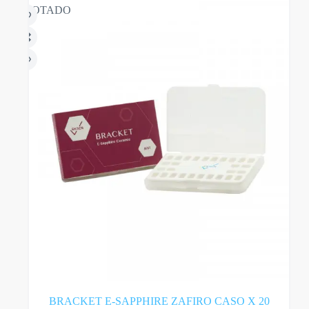
Las
AGOTADO
opciones
se
pueden
elegir
en
la
página
del
producto
BRACKET E-SAPPHIRE ZAFIRO CASO X 20