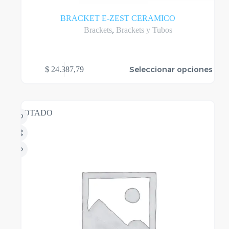
BRACKET E-ZEST CERAMICO
Brackets
,
Brackets y Tubos
Este
Seleccionar opciones
$
24.387,79
producto
tiene
varias
variantes.
Las
AGOTADO
opciones
se
pueden
elegir
en
la
página
del
producto