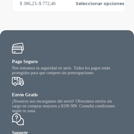
Seleccionar opciones
$
386,23
–
$
772,46
producto
Rango
tiene
de
varias
precios:
variantes.
desde
Las
$ 386,23
opciones
hasta
se
$ 772,46
pueden
elegir
en
la
Pago Seguro
página
Nos tomamos tu seguridad en serio. Todos los pagos están
del
protegidos para que compres sin preocupaciones.
producto
Envío Gratis
¡Nosotros nos encargamos del envió! Ofrecemos envíos sin
cargo en compras mayores a $199.999. Consultá condiciones
según tu zona.
Soporte