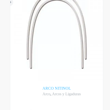
en
la
página
del
producto
ARCO NITINOL
Arco
,
Arcos y Ligaduras
Este