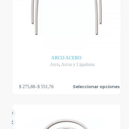
ARCO ACERO
Arco
,
Arcos y Ligaduras
Este
Seleccionar opciones
$
275,88
–
$
551,76
producto
Rango
tiene
de
varias
precios:
variantes.
desde
Las
$ 275,88
opciones
hasta
se
$ 551,76
pueden
elegir