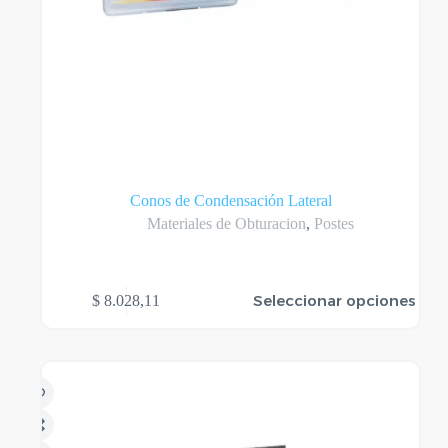
Conos de Condensación Lateral
Materiales de Obturacion
,
Postes
Este
Seleccionar opciones
$
8.028,11
producto
tiene
varias
variantes.
Las
opciones
se
pueden
elegir