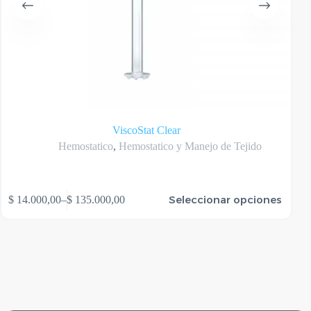
ViscoStat Clear
Hemostatico
,
Hemostatico y Manejo de Tejido
te
Este
Seleccionar opciones
$
14.000,00
–
$
135.000,00
oducto
produ
Rango
ene
tiene
de
rias
varias
precios:
riantes.
varian
desde
as
Las
$ 14.000,00
ciones
opcio
hasta
se
$ 135.000,00
ueden
puede
egir
elegir