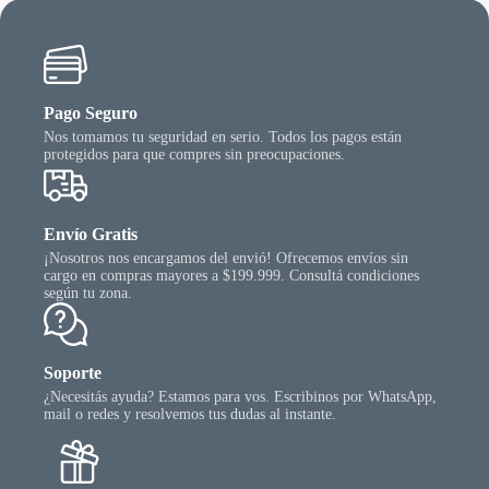
n
en
la
gina
págin
l
del
oducto
produ
Pago Seguro
Nos tomamos tu seguridad en serio. Todos los pagos están
protegidos para que compres sin preocupaciones.
Envío Gratis
¡Nosotros nos encargamos del envió! Ofrecemos envíos sin
cargo en compras mayores a $199.999. Consultá condiciones
según tu zona.
Soporte
¿Necesitás ayuda? Estamos para vos. Escribinos por WhatsApp,
mail o redes y resolvemos tus dudas al instante.