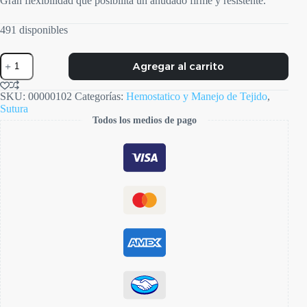
Gran flexibilidad que posibilita un anudado firme y resistente.
491 disponibles
Agujas
Agregar al carrito
Supralon
Nylon
4-
SKU:
00000102
Categorías:
Hemostatico y Manejo de Tejido
,
0
Sutura
cantidad
Todos los medios de pago