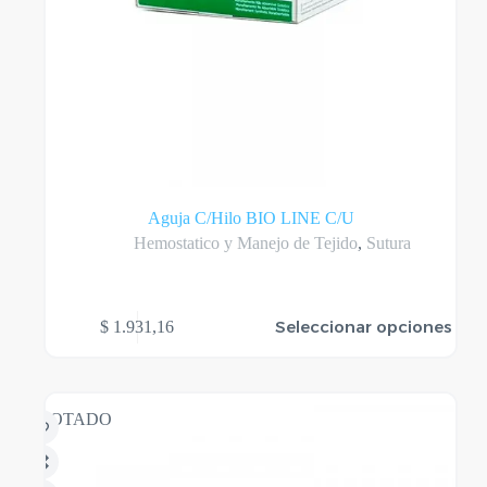
Aguja C/Hilo BIO LINE C/U
Hemostatico y Manejo de Tejido
,
Sutura
Este
Seleccionar opciones
$
1.931,16
producto
tiene
varias
variantes.
Las
AGOTADO
opciones
se
pueden
elegir