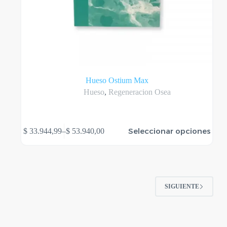
Hueso Ostium Max
Hueso
,
Regeneracion Osea
Este
Seleccionar opciones
$
33.944,99
–
$
53.940,00
producto
Rango
tiene
de
varias
precios:
variantes.
desde
Las
$ 33.944,99
opciones
hasta
SIGUIENTE
se
$ 53.940,00
pueden
elegir
en
la