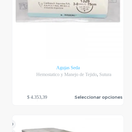
Agujas Seda
Hemostatico y Manejo de Tejido
,
Sutura
Este
Seleccionar opciones
$
4.353,39
producto
tiene
varias
variantes.
Las
opciones
se