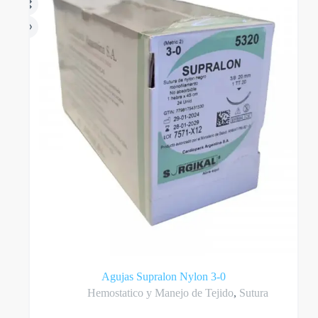
pueden
elegir
en
la
página
del
producto
Agujas Supralon Nylon 3-0
Hemostatico y Manejo de Tejido
,
Sutura