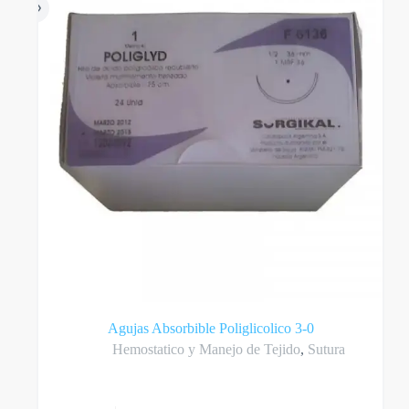
en
la
página
del
producto
Agujas Absorbible Poliglicolico 3-0
Hemostatico y Manejo de Tejido
,
Sutura