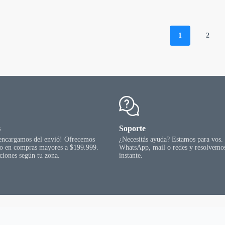
rias
varias
precios:
precios:
riantes.
variantes.
desde
desde
s
Las
$ 209.088,00
$ 236.095,20
ciones
opciones
hasta
hasta
1
2
se
$ 436.471,20
$ 464.640,00
eden
pueden
gir
elegir
en
la
gina
página
l
del
oducto
producto
s
Soporte
 encargamos del envió! Ofrecemos
¿Necesitás ayuda? Estamos para vos.
go en compras mayores a $199.999.
WhatsApp, mail o redes y resolvemos
ciones según tu zona.
instante.