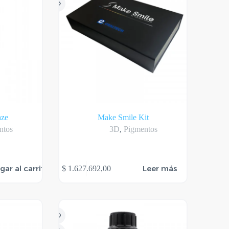
aze
Make Smile Kit
ntos
3D
,
Pigmentos
gar al carrito
Leer más
$
1.627.692,00