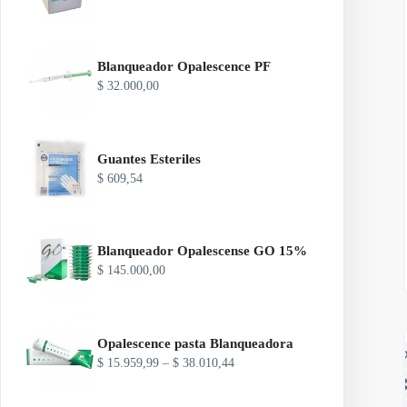
Blanqueador Opalescence PF
$
32.000,00
Guantes Esteriles
$
609,54
Blanqueador Opalescense GO 15%
$
145.000,00
Opalescence pasta Blanqueadora
R
$
15.959,99
–
$
38.010,44
a
n
g