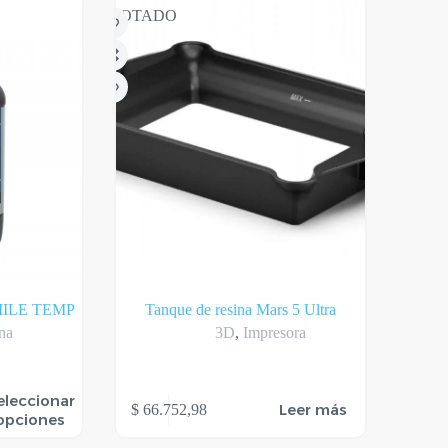
Las
$ 377.520,00
AGOTADO
opciones
hasta
se
$ 755.040,00
pueden
elegir
en
la
página
del
producto
MILE TEMP
Tanque de resina Mars 5 Ultra
na
3D
,
Impresora
eleccionar
Leer más
$
66.752,98
opciones