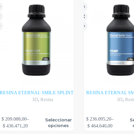
s
Las
ciones
opciones
se
eden
pueden
gir
elegir
en
la
gina
página
l
del
oducto
producto
RESINA ETERNAL SMILE SPLINT
RESINA ETERNAL S
3D
,
Resina
3D
,
Resi
te
Este
$
209.088,00
–
$
236.095,20
–
Seleccionar
S
oducto
producto
Rango
Rango
opciones
$
436.471,20
$
464.640,00
ene
tiene
de
de