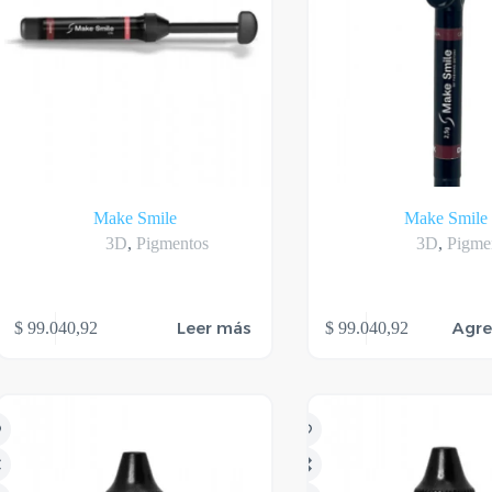
Make Smile
Make Smile
3D
,
Pigmentos
3D
,
Pigme
Leer más
Agre
$
99.040,92
$
99.040,92