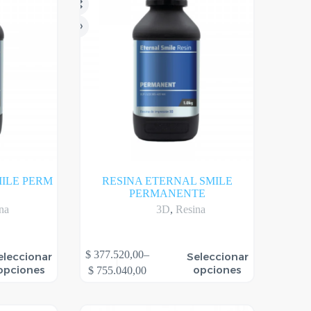
MILE PERM
RESINA ETERNAL SMILE
PERMANENTE
na
3D
,
Resina
Este
$
377.520,00
–
eleccionar
Seleccionar
producto
Rango
opciones
opciones
$
755.040,00
tiene
de
varias
precios:
variantes.
desde