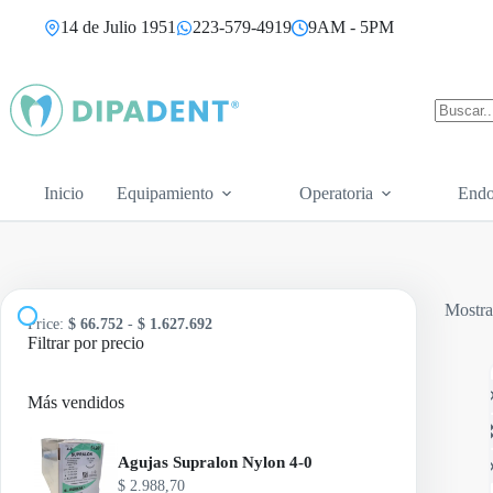
Saltar
14 de Julio 1951
223-579-4919
9AM - 5PM
al
contenido
Sin
resultad
Inicio
Equipamiento
Operatoria
Endo
Mostra
Price:
$ 66.752
-
$ 1.627.692
Filtrar por precio
A
Más vendidos
Agujas Supralon Nylon 4-0
$
2.988,70