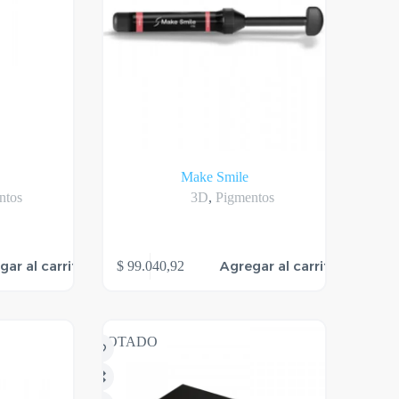
Make Smile
ntos
3D
,
Pigmentos
gar al carrito
Agregar al carrito
$
99.040,92
AGOTADO