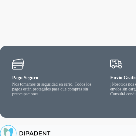
va
va
La
op
se
pu
ele
en
la
pá
de
pr
Pago Seguro
Envío Grati
Nos tomamos tu seguridad en serio. Todos los
¡Nosotros nos
pagos están protegidos para que compres sin
envíos sin car
preocupaciones.
Consultá condi