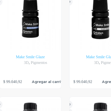
Make Smile Glaze
Make Smile Gl
3D
,
Pigmentos
3D
,
Pigme
Agregar al carrito
Agre
$
99.040,92
$
99.040,92