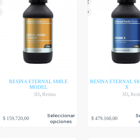
RESINA ETERNAL SMILE
RESINA ETERNAL S
MODEL
X
3D
,
Resina
3D
,
Resi
te
Este
Seleccionar
S
$
159.720,00
$
479.160,00
oducto
producto
opciones
ene
tiene
rias
varias
riantes.
variantes.