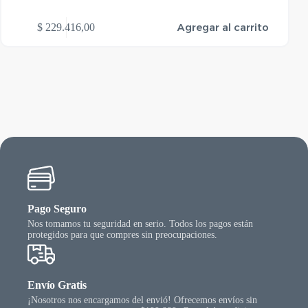
Este
Agregar al carrito
$
229.416,00
$
3
produ
tiene
varias
varian
Las
opcio
se
puede
elegir
en
la
págin
del
produ
Pago Seguro
Nos tomamos tu seguridad en serio. Todos los pagos están
protegidos para que compres sin preocupaciones.
Envío Gratis
¡Nosotros nos encargamos del envió! Ofrecemos envíos sin