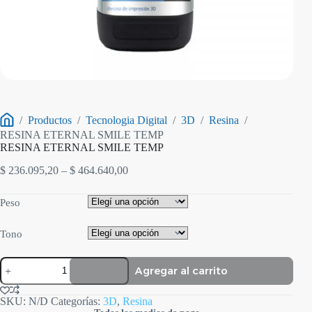
/
Productos
/
Tecnologia Digital
/
3D
/
Resina
/
Inicio
RESINA ETERNAL SMILE TEMP
RESINA ETERNAL SMILE TEMP
Rango
$
236.095,20
–
$
464.640,00
de
precios:
Peso
desde
$ 236.095,20
hasta
Tono
$ 464.640,00
RESINA
Agregar al carrito
ETERNAL
SMILE
TEMP
SKU:
N/D
Categorías:
3D
,
Resina
cantidad