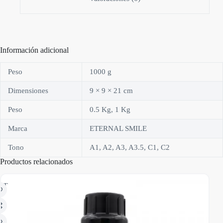
Información adicional
Peso
1000 g
Dimensiones
9 × 9 × 21 cm
Peso
0.5 Kg, 1 Kg
Marca
ETERNAL SMILE
Tono
A1, A2, A3, A3.5, C1, C2
Productos relacionados
OT