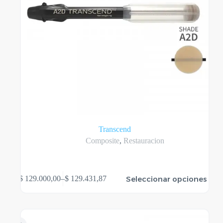
Transcend
Composite
,
Restauracion
Este
Seleccionar opciones
$
129.000,00
–
$
129.431,87
producto
Rango
tiene
de
varias
precios:
variantes.
desde
Las
$ 129.000,00