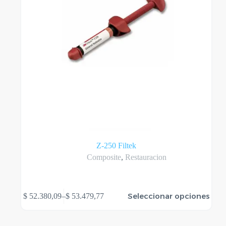
Z-250 Filtek
Composite
,
Restauracion
Este
Seleccionar opciones
$
52.380,09
–
$
53.479,77
producto
Rango
tiene
de
varias
precios:
variantes.