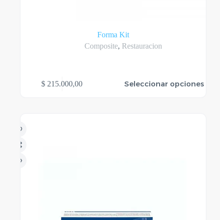
Forma Kit
Composite
,
Restauracion
Este
Seleccionar opciones
$
215.000,00
producto
tiene
varias
variantes.
Las
opciones
se
pueden
elegir
en
la
página
del
producto