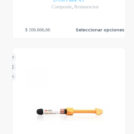
Composite
,
Restauracion
Este
Seleccionar opciones
$
106.666,66
producto
tiene
varias
variantes.
Las
opciones
se
pueden
elegir
en
la
página
del
producto