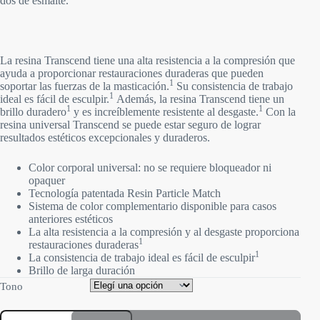
dos de esmalte.
La resina Transcend tiene una alta resistencia a la compresión que
ayuda a proporcionar restauraciones duraderas que pueden
1
soportar las fuerzas de la masticación.
Su consistencia de trabajo
1
ideal es fácil de esculpir.
Además, la resina Transcend tiene un
1
1
brillo duradero
y es increíblemente resistente al desgaste.
Con la
resina universal Transcend se puede estar seguro de lograr
resultados estéticos excepcionales y duraderos.
Color corporal universal: no se requiere bloqueador ni
opaquer
Tecnología patentada Resin Particle Match
Sistema de color complementario disponible para casos
anteriores estéticos
La alta resistencia a la compresión y al desgaste proporciona
1
restauraciones duraderas
1
La consistencia de trabajo ideal es fácil de esculpir
Brillo de larga duración
Tono
Transcend