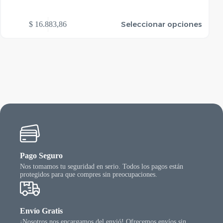
te
Este
Seleccionar opciones
$
16.883,86
$
oducto
produ
ene
tiene
rias
varias
riantes.
varian
as
Las
ciones
opcio
se
ueden
puede
egir
elegir
n
en
la
gina
págin
l
del
oducto
produ
Pago Seguro
Nos tomamos tu seguridad en serio. Todos los pagos están
protegidos para que compres sin preocupaciones.
Envío Gratis
¡Nosotros nos encargamos del envió! Ofrecemos envíos sin