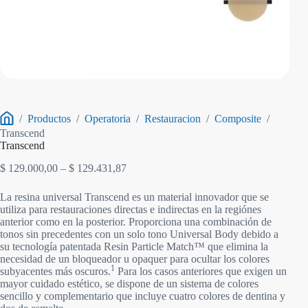
/
Productos
/
Operatoria
/
Restauracion
/
Composite
/
Inicio
Transcend
Transcend
Rango
$
129.000,00
–
$
129.431,87
de
precios:
La resina universal Transcend es un material innovador que se
desde
utiliza para restauraciones directas e indirectas en la regiónes
$ 129.000,00
anterior como en la posterior. Proporciona una combinación de
hasta
tonos sin precedentes con un solo tono Universal Body debido a
$ 129.431,87
su tecnología patentada Resin Particle Match™ que elimina la
necesidad de un bloqueador u opaquer para ocultar los colores
1
subyacentes más oscuros.
Para los casos anteriores que exigen un
mayor cuidado estético, se dispone de un sistema de colores
sencillo y complementario que incluye cuatro colores de dentina y