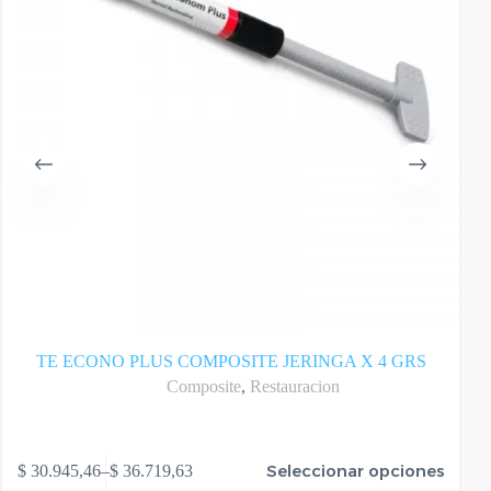
TE ECONO PLUS COMPOSITE JERINGA X 4 GRS
Composite
,
Restauracion
te
Este
Seleccionar opciones
$
30.945,46
–
$
36.719,63
oducto
produ
Rango