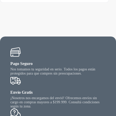
ene
tiene
de
rias
varias
precios:
riantes.
varian
desde
as
Las
$ 30.945,46
ciones
opcio
hasta
se
$ 36.719,63
ueden
puede
egir
elegir
n
en
la
gina
págin
l
del
oducto
produ
Pago Seguro
Nos tomamos tu seguridad en serio. Todos los pagos están
protegidos para que compres sin preocupaciones.
Envío Gratis
¡Nosotros nos encargamos del envió! Ofrecemos envíos sin
cargo en compras mayores a $199.999. Consultá condiciones
según tu zona.