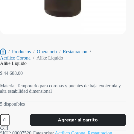
/
Productos
/
Operatoria
/
Restauracion
/
Inicio
Acrilico Corona
/
Alike Liquido
Alike Liquido
$
44.688,00
Material Temporario para coronas y puentes de baja exotermia y
alta estabilidad dimensional
5 disponibles
Alike
Agregar al carrito
Liquido
cantidad
SKU:
00007520
Categorías:
Acrilico Corona
,
Restauracion