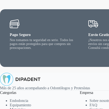
pueden
elegir
en
la
página
del
producto
Pago Seguro
Envío Grati
Nos tomamos tu seguridad en serio. Todos los
¡Nosotros nos
pagos están protegidos para que compres sin
envíos sin car
preocupaciones.
Consultá condi
Más de 25 años acompañando a Odontólogos y Protesístas
Categorías
Empresa
Endodoncia
Sobre nosot
Equipamiento
FAQ