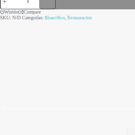
2
SC
cantidad
Wishlist
Compare
SKU:
N/D
Categorías:
Bisacrilico
,
Restauracion