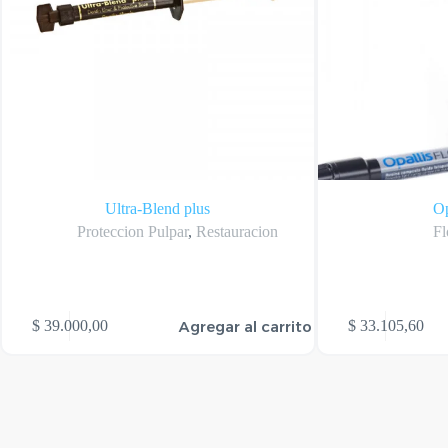
Ultra-Blend plus
Op
Proteccion Pulpar
,
Restauracion
F
Este
Agregar al carrito
$
39.000,00
$
33.105,60
producto
tiene
varias
variantes.
Las
opciones
se