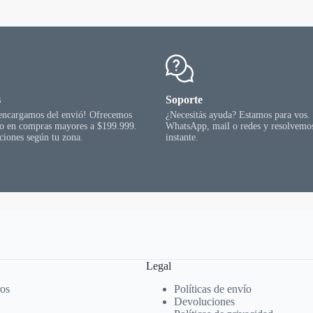
pueden
elegir
en
la
página
del
producto
s
Soporte
 encargamos del envió! Ofrecemos
¿Necesitás ayuda? Estamos para vos.
go en compras mayores a $199.999.
WhatsApp, mail o redes y resolvemos
ciones según tu zona.
instante.
Legal
ros
Políticas de envío
Devoluciones