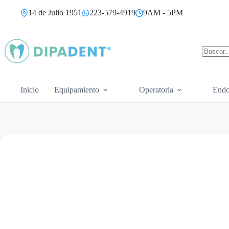
Saltar
14 de Julio 1951
223-579-4919
9AM - 5PM
al
contenido
Sin
resultad
Inicio
Equipamiento
Operatoria
Endo