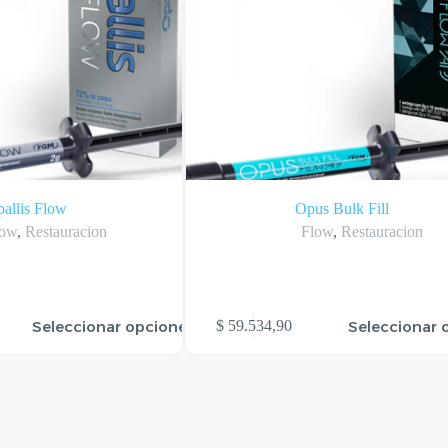
allis Flow
Opus Bulk Fill
low
,
Restauracion
Flow
,
Restauracion
Este
Seleccionar opciones
Seleccionar 
$
59.534,90
producto
tiene
varias
variantes.
Las
opciones
se