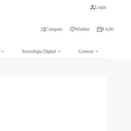
Login
Compare
Wishlist
$
0,00
Carrito
de
compras
Tecnologia Digital
General