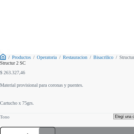
/
Productos
/
Operatoria
/
Restauracion
/
Bisacrilico
/
Structu
Inicio
Structur 2 SC
$
263.327,46
Material provisional para coronas y puentes.
Cartucho x 75grs.
Tono
Structur