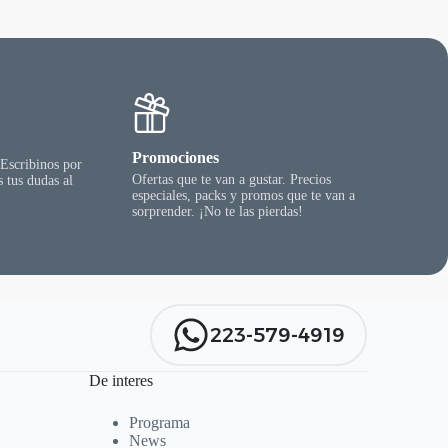
pueden
elegir
en
la
página
del
producto
Promociones
 Escribinos por
Ofertas que te van a gustar. Precios
 tus dudas al
especiales, packs y promos que te van a
sorprender. ¡No te las pierdas!
223-579-4919
De interes
Programa
News