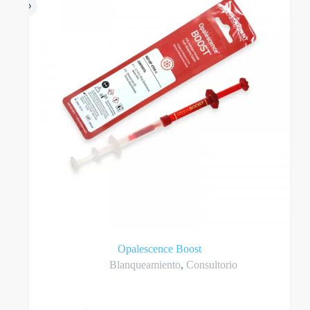
en
la
página
del
producto
Opalescence Boost
Blanqueamiento
,
Consultorio