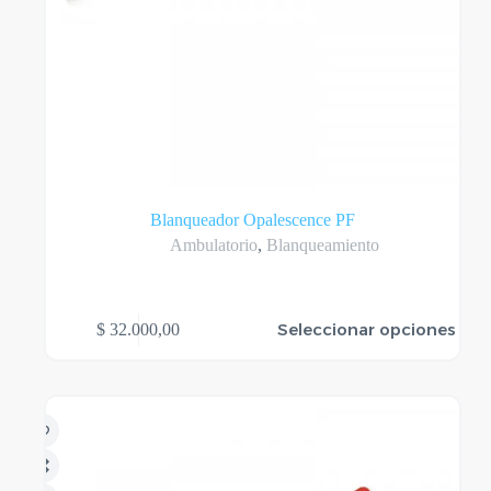
Blanqueador Opalescence PF
Ambulatorio
,
Blanqueamiento
Este
Seleccionar opciones
$
32.000,00
producto
tiene
varias
variantes.
Las
opciones
se
pueden
elegir