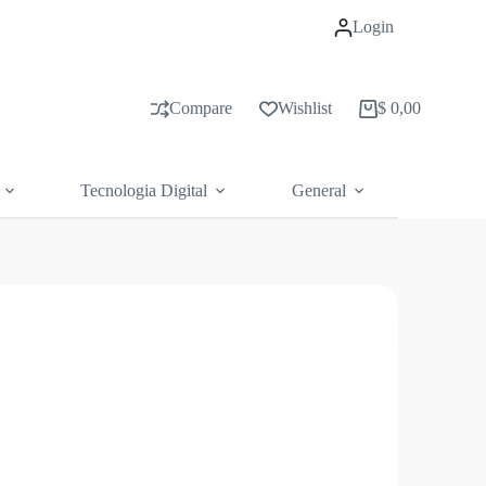
Login
Compare
Wishlist
$
0,00
Carrito
de
compras
Tecnologia Digital
General