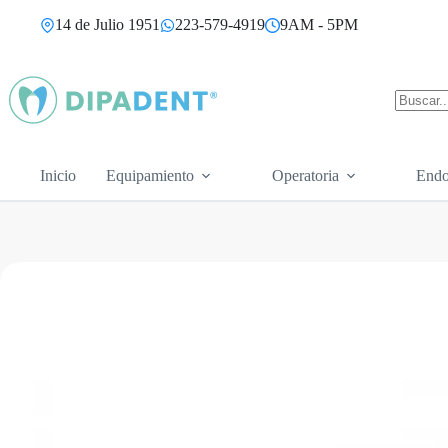
Saltar
14 de Julio 1951
223-579-4919
9AM - 5PM
al
contenido
Sin
resultad
Inicio
Equipamiento
Operatoria
Endo