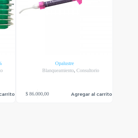
%
Opalustre
Bla
to
Blanqueamiento
,
Consultorio
carrito
Agregar al carrito
$
86.000,00
$
59.00