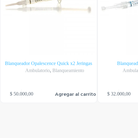
Blanqueador Opalescence Quick x2 Jeringas
Blanquead
Ambulatorio
,
Blanqueamiento
Ambula
Este
Agregar al carrito
$
50.000,00
$
32.000,00
producto
tiene
varias
variantes.
Las
opciones
se
pueden