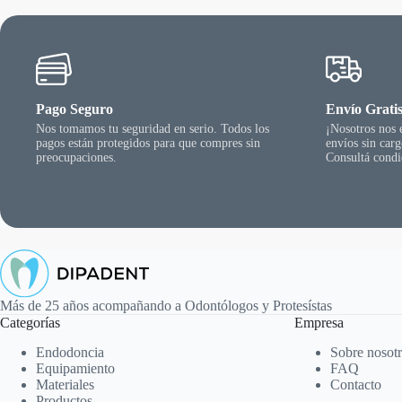
elegir
en
la
página
del
producto
Pago Seguro
Envío Grati
Nos tomamos tu seguridad en serio. Todos los
¡Nosotros nos
pagos están protegidos para que compres sin
envíos sin car
preocupaciones.
Consultá condi
Más de 25 años acompañando a Odontólogos y Protesístas
Categorías
Empresa
Endodoncia
Sobre nosot
Equipamiento
FAQ
Materiales
Contacto
Productos