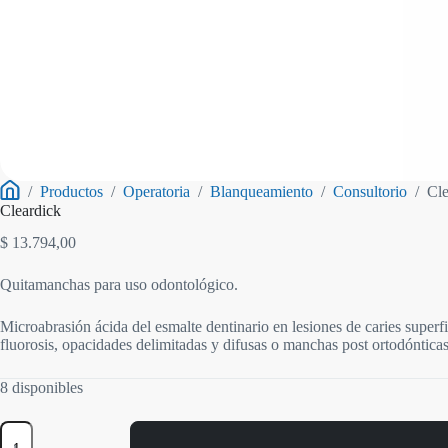
/
Productos
/
Operatoria
/
Blanqueamiento
/
Consultorio
/
Cle
Inicio
Cleardick
$
13.794,00
Quitamanchas para uso odontológico.
Microabrasión ácida del esmalte dentinario en lesiones de caries superfi
fluorosis, opacidades delimitadas y difusas o manchas post ortodóntica
8 disponibles
Cleardick
cantidad