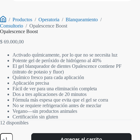
/
Productos
/
Operatoria
/
Blanqueamiento
/
Inicio
Consultorio
/
Opalescence Boost
Opalescence Boost
$
69.000,00
Activado químicamente, por lo que no se necesita luz
Potente gel de peróxido de hidrógeno al 40%
El gel blanqueador de dientes Opalescence contiene PF
(nitrato de potasio y fluor)
Químico fresco para cada aplicación
Aplicación precisa
Fácil de ver para una eliminación completa
Dos a tres aplicaciones de 20 minutos
Fórmula más espesa que evita que el gel se corra
No se requiere refrigeración antes de mezclar
Vegano—sin productos animales
Certificación sin gluten
12 disponibles
Opalescence
Agregar al carrito