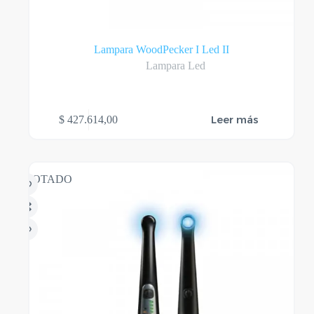
Lampara WoodPecker I Led II
Lampara Led
Leer más
$
427.614,00
AGOTADO