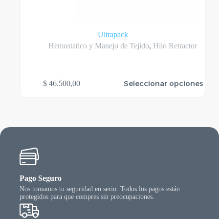
Ultrapack
Hemostatico y Manejo de Tejido
,
Hilo Retractor
Este
Seleccionar opciones
$
46.500,00
producto
tiene
varias
variantes.
Las
opciones
se
pueden
elegir
en
la
Pago Seguro
página
Nos tomamos tu seguridad en serio. Todos los pagos están
del
protegidos para que compres sin preocupaciones.
producto