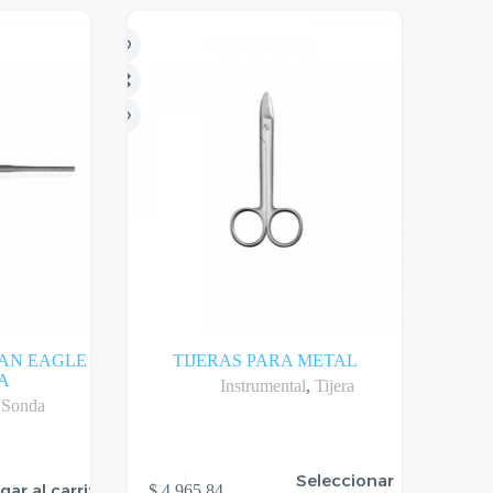
AN EAGLE
TIJERAS PARA METAL
A
Instrumental
,
Tijera
,
Sonda
Este
Seleccionar
gar al carrito
$
4.965,84