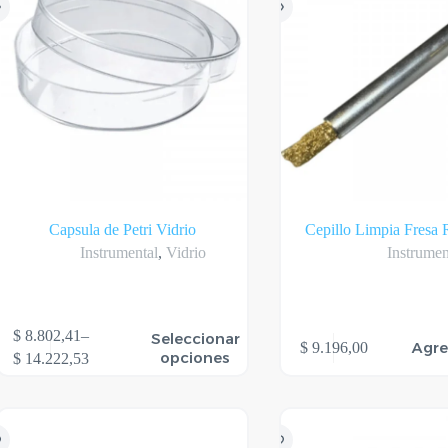
en
la
gina
página
l
del
oducto
producto
Capsula de Petri Vidrio
Cepillo Limpia Fresa 
Instrumental
,
Vidrio
Instrumen
te
$
8.802,41
–
Seleccionar
Agre
$
9.196,00
oducto
Rango
opciones
$
14.222,53
ene
de
rias
precios:
riantes.
desde
s
$ 8.802,41
ciones
hasta