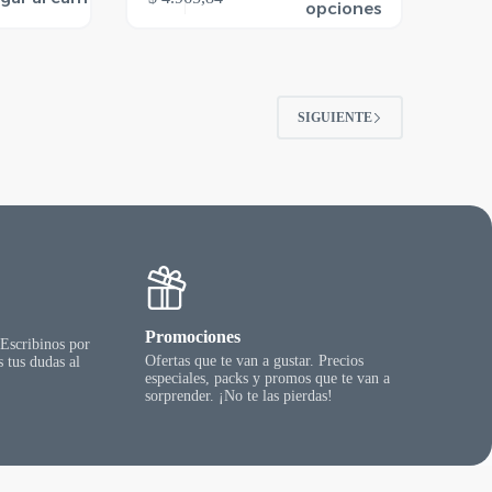
producto
opciones
tiene
varias
variantes.
Las
opciones
SIGUIENTE
se
pueden
elegir
en
la
página
del
producto
Promociones
 Escribinos por
Ofertas que te van a gustar. Precios
 tus dudas al
especiales, packs y promos que te van a
sorprender. ¡No te las pierdas!