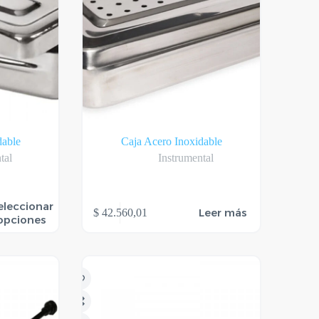
dable
Caja Acero Inoxidable
tal
Instrumental
eleccionar
Leer más
$
42.560,01
opciones