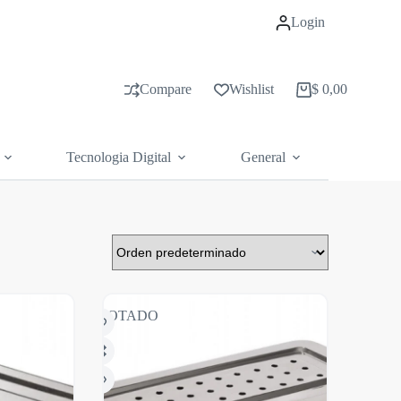
Login
Compare
Wishlist
$
0,00
Carrito
de
compras
Tecnologia Digital
General
AGOTADO