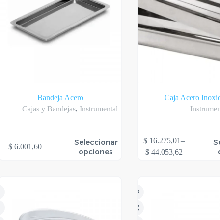
Bandeja Acero
Caja Acero Inoxi
Cajas y Bandejas
,
Instrumental
Instrumen
te
Este
$
16.275,01
–
Seleccionar
S
$
6.001,60
oducto
producto
Rango
opciones
$
44.053,62
ene
tiene
de
rias
varias
precios:
riantes.
variantes.
desde
s
Las
$ 16.275,01
ciones
opciones
hasta
se
$ 44.053,62
eden
pueden
gir
elegir