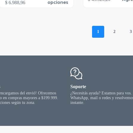
oducto
Rango
opciones
$
6.988,96
ene
de
rias
precios:
riantes.
desde
s
$ 5.333,68
ciones
hasta
1
2
3
$ 6.988,96
eden
gir
gina
l
oducto
s
Soporte
 encargamos del envió! Ofrecemos
¿Necesitás ayuda? Estamos para vos.
go en compras mayores a $199.999.
WhatsApp, mail o redes y resolvemos
ciones según tu zona.
instante.