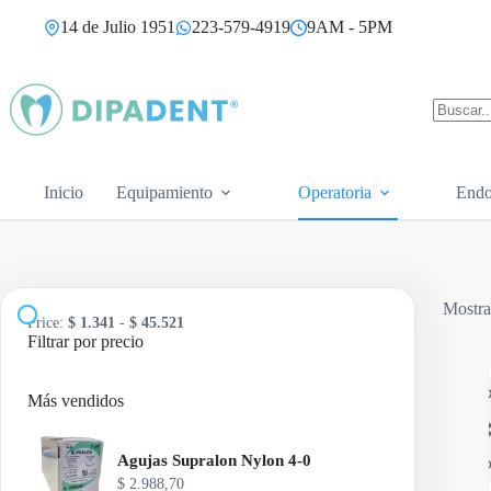
Saltar
14 de Julio 1951
223-579-4919
9AM - 5PM
al
contenido
Sin
resultad
Inicio
Equipamiento
Operatoria
Endo
Mostra
Price:
$ 1.341
-
$ 45.521
Filtrar por precio
Más vendidos
Agujas Supralon Nylon 4-0
$
2.988,70