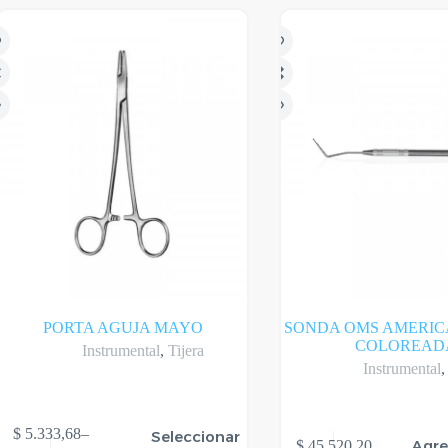
PORTA AGUJA MAYO
SONDA OMS AMERIC
COLOREAD
Instrumental
,
Tijera
Instrumental
te
$
5.333,68
–
Seleccionar
Agre
$
45.520,20