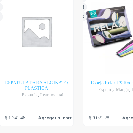
$ 14.222,53
eden
gir
gina
l
oducto
ESPATULA PARA ALGINATO
Espejo Relax FS Rod
PLASTICA
Espejo y Mango
,
Espatula
,
Instrumental
Agregar al carrito
Agre
$
1.341,46
$
9.021,28