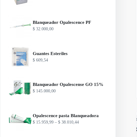
Blanqueador Opalescence PF
$
32.000,00
Guantes Esteriles
$
609,54
Blanqueador Opalescense GO 15%
Es
$
145.000,00
pr
ti
va
va
La
Opalescence pasta Blanqueadora
op
R
$
15.959,99
–
$
38.010,44
se
a
pu
n
ele
g