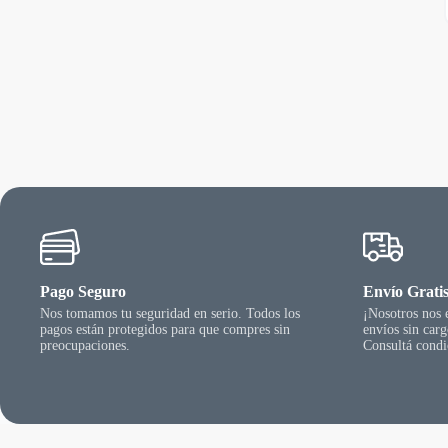
pr
ti
va
va
La
op
se
pu
ele
en
la
pá
de
pr
Pago Seguro
Envío Grati
Nos tomamos tu seguridad en serio. Todos los
¡Nosotros nos
pagos están protegidos para que compres sin
envíos sin car
preocupaciones.
Consultá condi