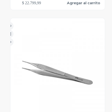
Agregar al carrito
$
22.799,99