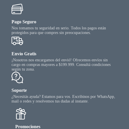
Pago Seguro
Nos tomamos tu seguridad en serio. Todos los pagos están
protegidos para que compres sin preocupaciones.
Envío Gratis
¡Nosotros nos encargamos del envió! Ofrecemos envíos sin
cargo en compras mayores a $199.999. Consultá condiciones
según tu zona.
Soporte
¿Necesitás ayuda? Estamos para vos. Escribinos por WhatsApp,
mail o redes y resolvemos tus dudas al instante.
Promociones