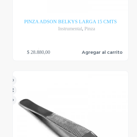
PINZA ADSON BELKYS LARGA 15 CMTS
Instrumental
,
Pinza
Agregar al carrito
$
28.880,00