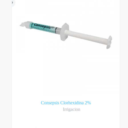
Consepsis Clorhexidina 2%
Irrigacion
Este