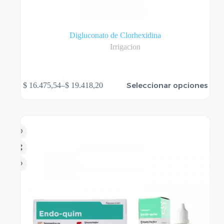
Digluconato de Clorhexidina
Irrigacion
Este
Seleccionar opciones
$
16.475,54
–
$
19.418,20
producto
Rango
tiene
de
varias
precios:
variantes.
desde
Las
$ 16.475,54
opciones
hasta
se
$ 19.418,20
pueden
elegir
en
la
página
del
producto