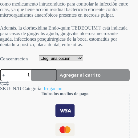
como medicamento intraconducto para controlar la infección entre
citas, ya que tiene acción residual bactericida eficiente contra
microorganismos anaeróbicos presentes en necrosis pulpar.
Además, la clorhexidina Endo-quim TEDEQUIM® está indicada
para casos de gingivitis aguda, gingivitis ulcerosa necrozante
aguda, infecciones posquirúrgicas de la boca, estomatitis por
dentadura postiza, placa dental, entre otras.
Concentracion
Digluconato
Agregar al carrito
de
Clorhexidina
cantidad
SKU:
N/D
Categoría:
Irrigacion
Todos los medios de pago