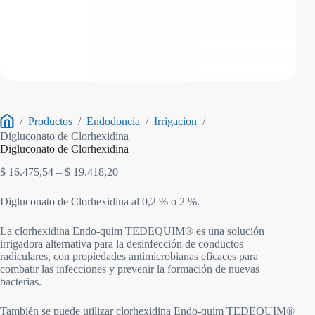
/
Productos
/
Endodoncia
/
Irrigacion
/
Inicio
Digluconato de Clorhexidina
Digluconato de Clorhexidina
Rango
$
16.475,54
–
$
19.418,20
de
precios:
Digluconato de Clorhexidina al 0,2 % o 2 %.
desde
$ 16.475,54
La clorhexidina Endo-quim TEDEQUIM® es una solución
hasta
irrigadora alternativa para la desinfección de conductos
$ 19.418,20
radiculares, con propiedades antimicrobianas eficaces para
combatir las infecciones y prevenir la formación de nuevas
bacterias.
También se puede utilizar clorhexidina Endo-quim TEDEQUIM®