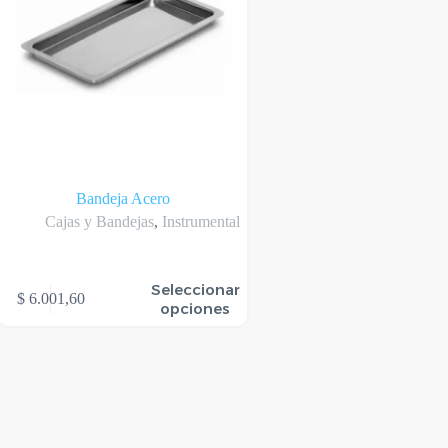
Bandeja Acero
Cajas y Bandejas
,
Instrumental
te
Seleccionar
$
6.001,60
oducto
opciones
ene
rias
riantes.
s
ciones
eden
gir