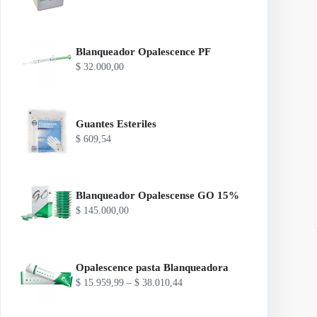
Blanqueador Opalescence PF
$
32.000,00
Guantes Esteriles
$
609,54
Blanqueador Opalescense GO 15%
Es
$
145.000,00
pr
ti
va
va
La
Opalescence pasta Blanqueadora
op
R
$
15.959,99
–
$
38.010,44
se
a
pu
n
ele
g