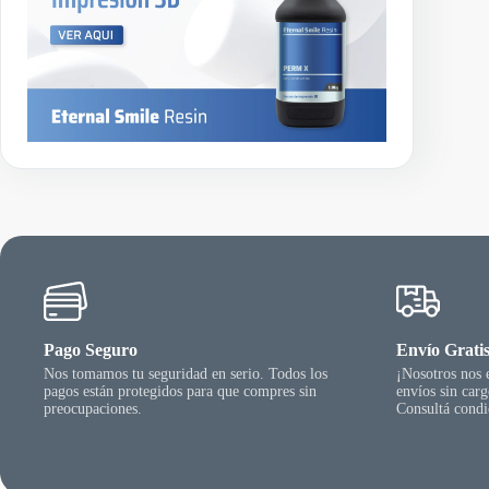
a
s
t
a
$
3
8
.
0
1
0
,
4
4
Pago Seguro
Envío Grati
Nos tomamos tu seguridad en serio. Todos los
¡Nosotros nos
pagos están protegidos para que compres sin
envíos sin car
preocupaciones.
Consultá condi