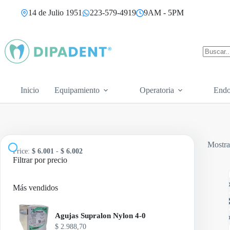
Saltar
14 de Julio 1951
223-579-4919
9AM - 5PM
al
contenido
Sin
resultad
Inicio
Equipamiento
Operatoria
Endo
Mostra
Price:
$ 6.001
-
$ 6.002
Filtrar por precio
Más vendidos
Agujas Supralon Nylon 4-0
$
2.988,70