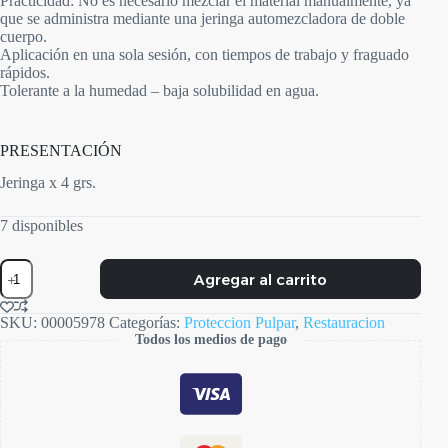
Practicidad: No es necesario mezclar el material manualmente, ya
que se administra mediante una jeringa automezcladora de doble
cuerpo.
Aplicación en una sola sesión, con tiempos de trabajo y fraguado
rápidos.
Tolerante a la humedad – baja solubilidad en agua.
PRESENTACIÓN
Jeringa x 4 grs.
7 disponibles
Theracal
Agregar al carrito
PT
cantidad
SKU:
00005978
Categorías:
Proteccion Pulpar
,
Restauracion
Todos los medios de pago