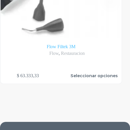
Flow Filtek 3M
Flow
,
Restauracion
te
Seleccionar opciones
$
63.333,33
oducto
ene
rias
riantes.
as
ciones
ueden
egir
n