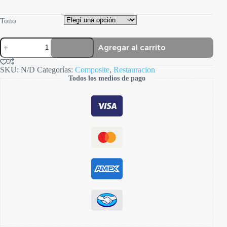
Tono
Ultrafill
Agregar al carrito
cantidad
SKU:
N/D
Categorías:
Composite
,
Restauracion
Todos los medios de pago