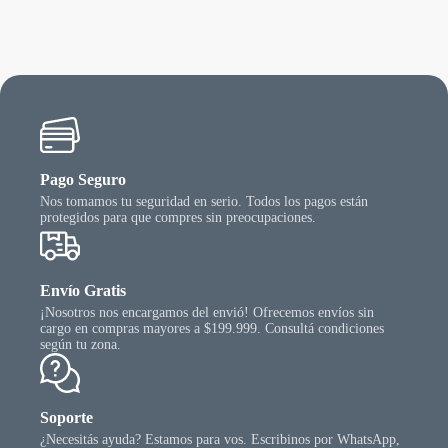
opcio
se
puede
elegir
en
la
págin
del
produ
Pago Seguro
Nos tomamos tu seguridad en serio. Todos los pagos están
protegidos para que compres sin preocupaciones.
Envío Gratis
¡Nosotros nos encargamos del envió! Ofrecemos envíos sin
cargo en compras mayores a $199.999. Consultá condiciones
según tu zona.
Soporte
¿Necesitás ayuda? Estamos para vos. Escribinos por WhatsApp,