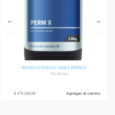
RESINA ETERNAL SMILE PERM X
3D
,
Resina
Este
Agregar al carrito
$
479.160,00
$
2
produ
tiene
varias
varian
Las