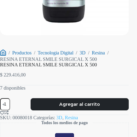
/
Productos
/
Tecnologia Digital
/
3D
/
Resina
/
Inicio
RESINA ETERNAL SMILE SURGICAL X 500
RESINA ETERNAL SMILE SURGICAL X 500
$
229.416,00
7 disponibles
RESINA
Agregar al carrito
ETERNAL
SMILE
SURGICAL
SKU:
00080018
Categorías:
3D
,
Resina
X
Todos los medios de pago
500
cantidad