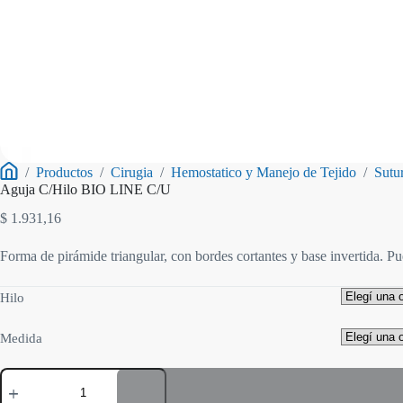
/
Productos
/
Cirugia
/
Hemostatico y Manejo de Tejido
/
Sutu
Inicio
Aguja C/Hilo BIO LINE C/U
$
1.931,16
Forma de pirámide triangular, con bordes cortantes y base invertida. Pued
Hilo
Medida
Aguja
C/Hilo