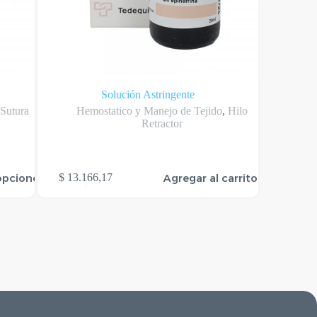
Solución Astringente
A
,
Sutura
Hemostatico y Manejo de Tejido
,
Hilo
Hemo
Retractor
opciones
Agregar al carrito
$
13.166,17
$
2.98