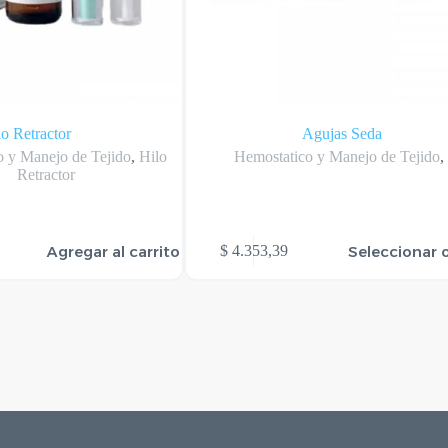
lo Retractor
Agujas Seda
o y Manejo de Tejido
,
Hilo
Hemostatico y Manejo de Tejido
Retractor
Este
Agregar al carrito
Seleccionar 
$
4.353,39
producto
tiene
varias
variantes.
Las
opciones
se
pueden
elegir
en
la