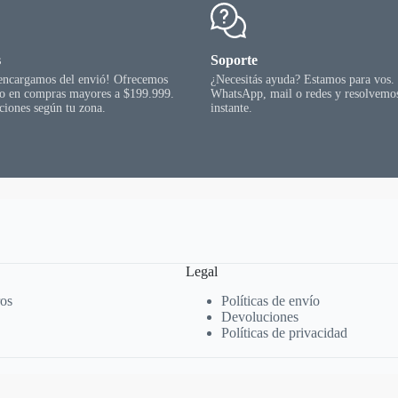
página
del
producto
s
Soporte
 encargamos del envió! Ofrecemos
¿Necesitás ayuda? Estamos para vos.
go en compras mayores a $199.999.
WhatsApp, mail o redes y resolvemos
ciones según tu zona.
instante.
Legal
ros
Políticas de envío
Devoluciones
Políticas de privacidad