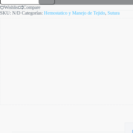
BIO
LINE
Wishlist
Compare
C/U
SKU:
N/D
Categorías:
Hemostatico y Manejo de Tejido
,
Sutura
cantidad