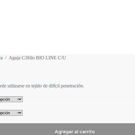
ra
/
Aguja C/Hilo BIO LINE C/U
e utilizarse en tejido de difícil penetración.
Agregar al carrito