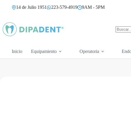
Saltar
14 de Julio 1951
223-579-4919
9AM - 5PM
al
contenido
Sin
resultad
Inicio
Equipamiento
Operatoria
Endo