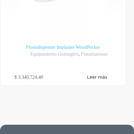
Fiosiodispenser Implanter WoodPecker
Equipamiento Quirurgico
,
Fisiodispenser
Leer más
$
3.340.724,40