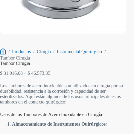
/
Productos
/
Cirugia
/
Instrumental Quirurgico
/
Inicio
Tambor Cirugia
Tambor Cirugia
Rango
$
31.016,08
–
$
46.573,35
de
precios:
Los tambores de acero inoxidable son utilizados en cirugía por su
desde
durabilidad, resistencia a la corrosión y capacidad de ser
$ 31.016,08
esterilizados. Aquí están algunos de los usos principales de estos
hasta
tambores en el contexto quirúrgico:
$ 46.573,35
Usos de los Tambores de Acero Inoxidable en Cirugía
Almacenamiento de Instrumentos Quirúrgicos
: