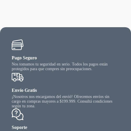
Las
opcio
se
puede
elegir
en
la
págin
del
produ
Pago Seguro
Nos tomamos tu seguridad en serio. Todos los pagos están
protegidos para que compres sin preocupaciones.
Envío Gratis
¡Nosotros nos encargamos del envió! Ofrecemos envíos sin
cargo en compras mayores a $199.999. Consultá condiciones
según tu zona.
Soporte