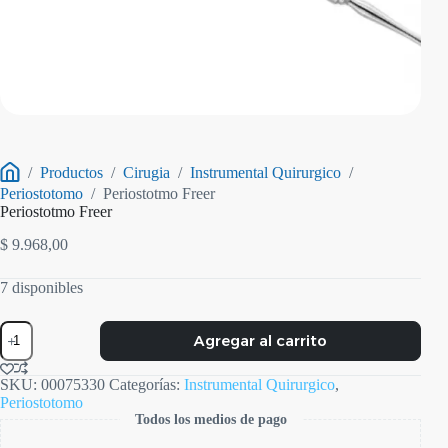
/
Productos
/
Cirugia
/
Instrumental Quirurgico
/
Inicio
Periostotomo
/
Periostotmo Freer
Periostotmo Freer
$
9.968,00
7 disponibles
Periostotmo
Agregar al carrito
Freer
cantidad
SKU:
00075330
Categorías:
Instrumental Quirurgico
,
Periostotomo
Todos los medios de pago