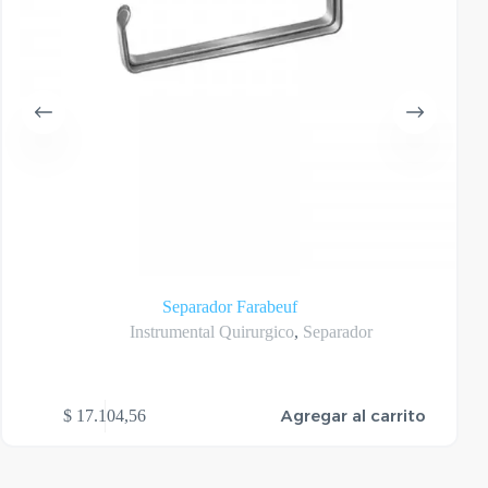
Separador Farabeuf
Instrumental Quirurgico
,
Separador
Este
Agregar al carrito
$
17.104,56
$
produ
tiene
varias
varian