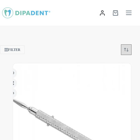
Saltar
al
contenido
Carrito
de
compras
FILTER