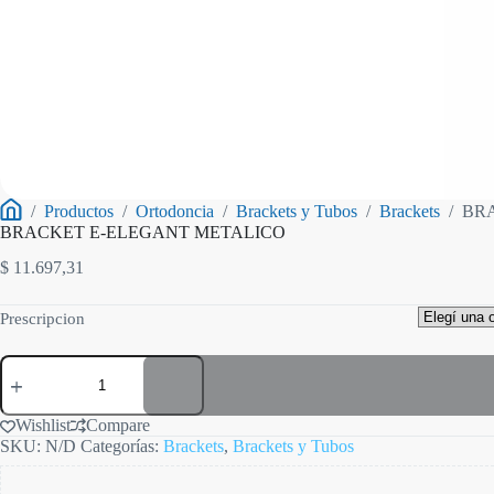
/
Productos
/
Ortodoncia
/
Brackets y Tubos
/
Brackets
/
BR
Inicio
BRACKET E-ELEGANT METALICO
$
11.697,31
Prescripcion
BRACKET
E-
ELEGANT
METALICO
Wishlist
Compare
cantidad
SKU:
N/D
Categorías:
Brackets
,
Brackets y Tubos