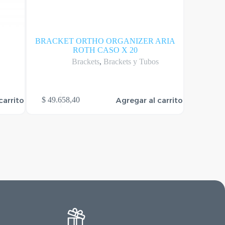
BRACKET ORTHO ORGANIZER ARIA
BRACKET
ROTH CASO X 20
s
Brackets
,
Brackets y Tubos
carrito
Agregar al carrito
$
49.658,40
$
209.2