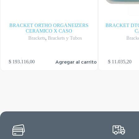
BRACKET ORTHO ORGANEIZERS
BRACKET DTC
CERAMICO X CASO
C
Brackets
,
Brackets y Tubos
Brack
Agregar al carrito
$
193.116,00
$
11.035,20