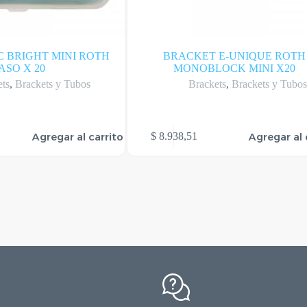
 BRIGHT MINI ROTH
BRACKET E-UNIQUE ROTH
ASO X 20
MONOBLOCK MINI X20
ets
,
Brackets y Tubos
Brackets
,
Brackets y Tubo
Agregar al carrito
Agregar al 
$
8.938,51