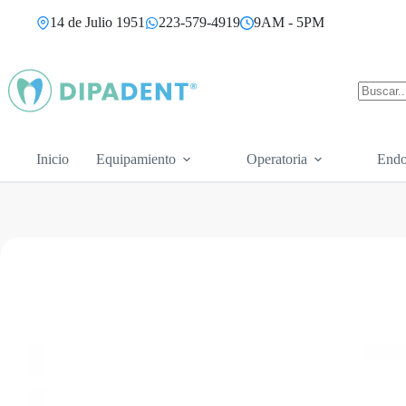
Saltar
14 de Julio 1951
223-579-4919
9AM - 5PM
al
contenido
Sin
resultad
Inicio
Equipamiento
Operatoria
Endo