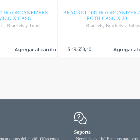
RTHO ORGANEIZERS
BRACKET ORTHO ORGANIZER 
MICO X CASO
ROTH CASO X 20
ets
,
Brackets y Tubos
Brackets
,
Brackets y Tubo
Agregar al carrito
Agregar al 
$
49.658,40
s
Soporte
 encargamos del envió! Ofrecemos
¿Necesitás ayuda? Estamos para vos.