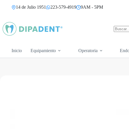
Saltar
14 de Julio 1951
223-579-4919
9AM - 5PM
al
contenido
Sin
resultad
Inicio
Equipamiento
Operatoria
Endo