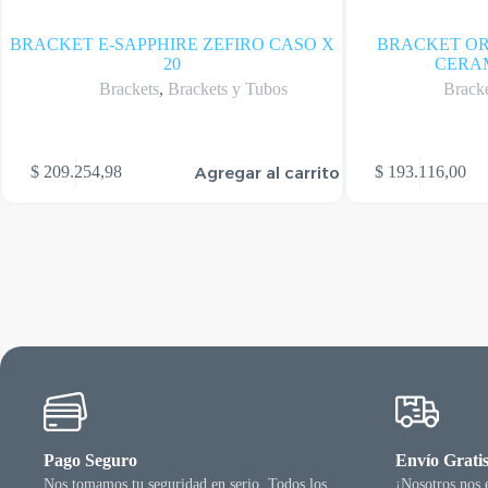
BRACKET E-SAPPHIRE ZEFIRO CASO X
BRACKET O
20
CERA
Brackets
,
Brackets y Tubos
Brack
Agregar al carrito
$
209.254,98
$
193.116,00
Pago Seguro
Envío Grati
Nos tomamos tu seguridad en serio. Todos los
¡Nosotros nos