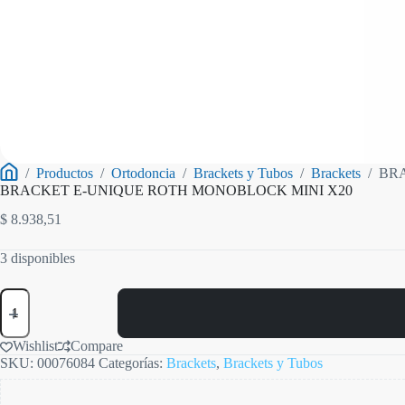
/
Productos
/
Ortodoncia
/
Brackets y Tubos
/
Brackets
/
BR
Inicio
BRACKET E-UNIQUE ROTH MONOBLOCK MINI X20
$
8.938,51
3 disponibles
BRACKET
E-
UNIQUE
ROTH
Wishlist
Compare
MONOBLOCK
SKU:
00076084
Categorías:
Brackets
,
Brackets y Tubos
MINI
X20
cantidad