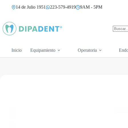
Saltar
14 de Julio 1951
223-579-4919
9AM - 5PM
al
contenido
Sin
resultad
Inicio
Equipamiento
Operatoria
Endo