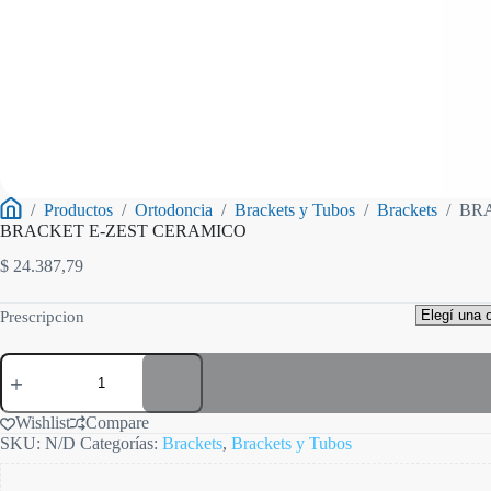
/
Productos
/
Ortodoncia
/
Brackets y Tubos
/
Brackets
/
BR
Inicio
BRACKET E-ZEST CERAMICO
$
24.387,79
Prescripcion
BRACKET
E-
ZEST
CERAMICO
Wishlist
Compare
cantidad
SKU:
N/D
Categorías:
Brackets
,
Brackets y Tubos