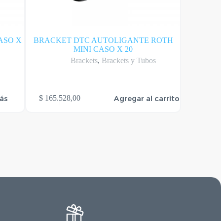
ASO X
BRACKET DTC AUTOLIGANTE ROTH
BRACKE
MINI CASO X 20
s
Brackets
,
Brackets y Tubos
ás
Agregar al carrito
$
165.528,00
$
49.65