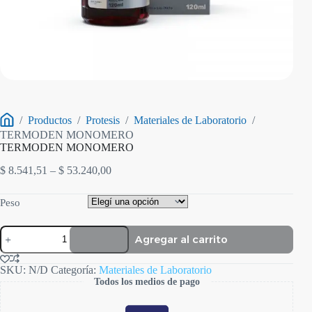
/
Productos
/
Protesis
/
Materiales de Laboratorio
/
Inicio
TERMODEN MONOMERO
TERMODEN MONOMERO
Rango
$
8.541,51
–
$
53.240,00
de
precios:
Peso
desde
$ 8.541,51
TERMODEN
hasta
Agregar al carrito
MONOMERO
$ 53.240,00
cantidad
SKU:
N/D
Categoría:
Materiales de Laboratorio
Todos los medios de pago