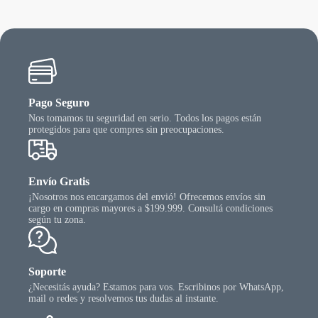
ueden
puede
egir
elegir
n
en
la
gina
págin
l
del
oducto
produ
Pago Seguro
Nos tomamos tu seguridad en serio. Todos los pagos están
protegidos para que compres sin preocupaciones.
Envío Gratis
¡Nosotros nos encargamos del envió! Ofrecemos envíos sin
cargo en compras mayores a $199.999. Consultá condiciones
según tu zona.
Soporte
¿Necesitás ayuda? Estamos para vos. Escribinos por WhatsApp,
mail o redes y resolvemos tus dudas al instante.