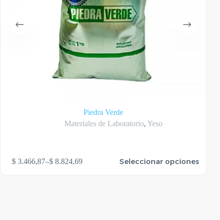
Piedra Verde
Materiales de Laboratorio
,
Yeso
te
Este
Seleccionar opciones
$
3.466,87
–
$
8.824,69
oducto
produ
Rango
ene
tiene
de
rias
varias
precios:
riantes.
varian
desde
as
Las
$ 3.466,87
ciones
opcio
hasta
se
$ 8.824,69