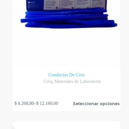
Conductos De Cera
Cera
,
Materiales de Laboratorio
Este
Seleccionar opciones
$
8.268,80
–
$
12.160,00
producto
Rango
tiene
de
varias
precios:
variantes.
desde
Las
$ 8.268,80