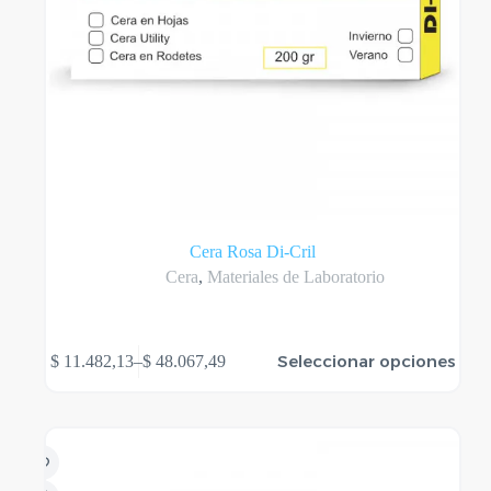
Cera Rosa Di-Cril
Cera
,
Materiales de Laboratorio
Este
Seleccionar opciones
$
11.482,13
–
$
48.067,49
producto
Rango
tiene
de
varias
precios:
variantes.
desde
Las
$ 11.482,13
opciones
hasta
se
$ 48.067,49