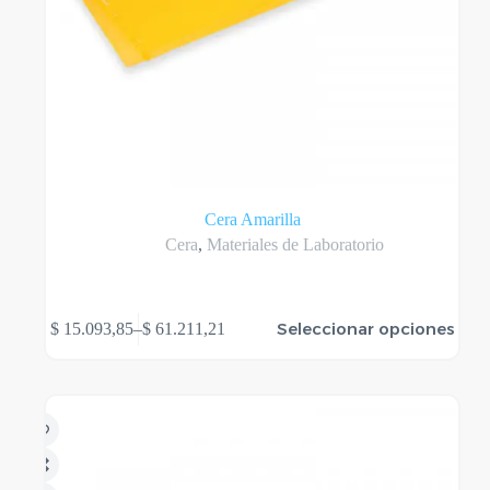
Cera Amarilla
Cera
,
Materiales de Laboratorio
Este
Seleccionar opciones
$
15.093,85
–
$
61.211,21
producto
Rango
tiene
de
varias
precios:
variantes.
desde
Las
$ 15.093,85
opciones
hasta
se
$ 61.211,21
pueden
elegir