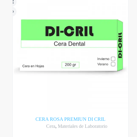
pueden
elegir
en
la
página
del
producto
CERA ROSA PREMIUN DI CRIL
Cera
,
Materiales de Laboratorio