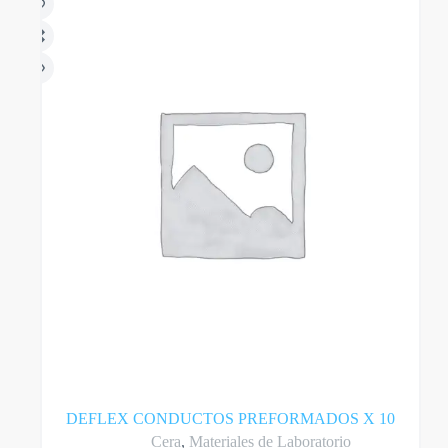
opciones
hasta
se
$ 12.160,00
pueden
elegir
en
la
página
del
producto
DEFLEX CONDUCTOS PREFORMADOS X 10
Cera
,
Materiales de Laboratorio