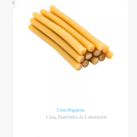
en
la
página
del
producto
Cera Pegajosa
Cera
,
Materiales de Laboratorio