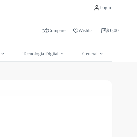
Login
Compare
Wishlist
$
0,00
Carrito
de
compras
Tecnologia Digital
General