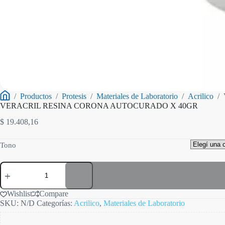
/
Productos
/
Protesis
/
Materiales de Laboratorio
/
Acrilico
/
Inicio
VERACRIL RESINA CORONA AUTOCURADO X 40GR
$
19.408,16
Tono
VERACRIL
RESINA
CORONA
AUTOCURADO
Wishlist
Compare
X
SKU:
N/D
Categorías:
Acrilico
,
Materiales de Laboratorio
40GR
cantidad