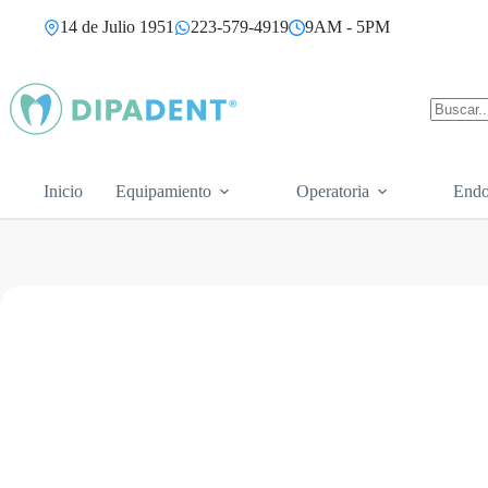
Saltar
14 de Julio 1951
223-579-4919
9AM - 5PM
al
contenido
Sin
resultad
Inicio
Equipamiento
Operatoria
Endo