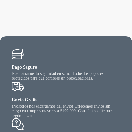
rias
varias
riantes.
varian
as
Las
ciones
opcio
se
ueden
puede
egir
elegir
n
en
la
gina
págin
l
del
oducto
produ
Pago Seguro
Nos tomamos tu seguridad en serio. Todos los pagos están
protegidos para que compres sin preocupaciones.
Envío Gratis
¡Nosotros nos encargamos del envió! Ofrecemos envíos sin
cargo en compras mayores a $199.999. Consultá condiciones
según tu zona.