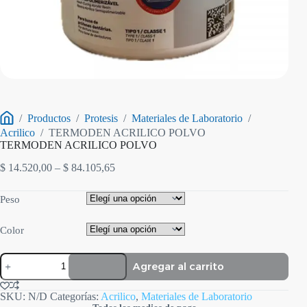
/
Productos
/
Protesis
/
Materiales de Laboratorio
/
Inicio
Acrilico
/
TERMODEN ACRILICO POLVO
TERMODEN ACRILICO POLVO
Rango
$
14.520,00
–
$
84.105,65
de
precios:
Peso
desde
$ 14.520,00
hasta
Color
$ 84.105,65
TERMODEN
Agregar al carrito
ACRILICO
POLVO
cantidad
SKU:
N/D
Categorías:
Acrilico
,
Materiales de Laboratorio