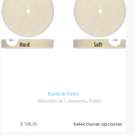
Rueda de Fieltro
Materiales de Laboratorio
,
Pulido
te
Este
Seleccionar opciones
$
598,95
oducto
produ
ene
tiene