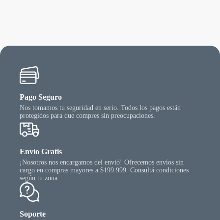
Las
opcio
se
puede
elegir
en
la
págin
del
produ
Pago Seguro
Nos tomamos tu seguridad en serio. Todos los pagos están
protegidos para que compres sin preocupaciones.
Envío Gratis
¡Nosotros nos encargamos del envió! Ofrecemos envíos sin
cargo en compras mayores a $199.999. Consultá condiciones
según tu zona.
Soporte