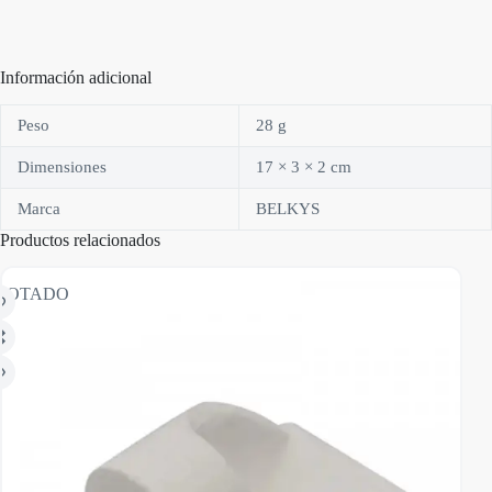
Información adicional
Peso
28 g
Dimensiones
17 × 3 × 2 cm
Marca
BELKYS
Productos relacionados
GOTADO