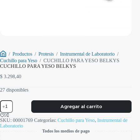
/
Productos
/
Protesis
/
Instrumental de Laboratorio
/
Inicio
Cuchillo para Yeso
/
CUCHILLO PARA YESO BELKYS
CUCHILLO PARA YESO BELKYS
$
3.298,40
27 disponibles
CUCHILLO
Agregar al carrito
PARA
YESO
BELKYS
SKU:
00001769
Categorías:
Cuchillo para Yeso
,
Instrumental de
cantidad
Laboratorio
Todos los medios de pago