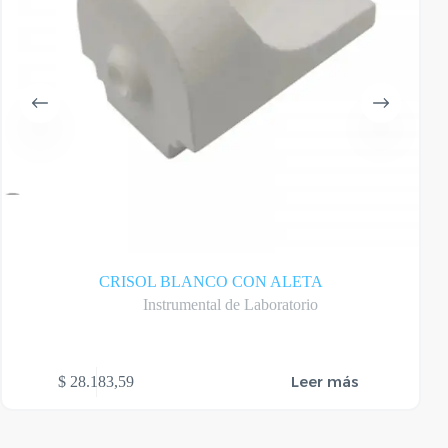
CRISOL BLANCO CON ALETA
Instrumental de Laboratorio
Este
Leer más
$
28.183,59
produ
tiene
varias
varian