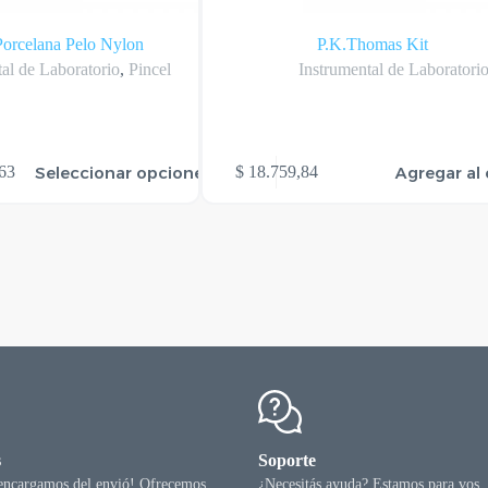
Porcelana Pelo Nylon
P.K.Thomas Kit
al de Laboratorio
,
Pincel
Instrumental de Laboratori
Seleccionar opciones
Agregar al 
63
$
18.759,84
0
63
s
Soporte
 encargamos del envió! Ofrecemos
¿Necesitás ayuda? Estamos para vos.