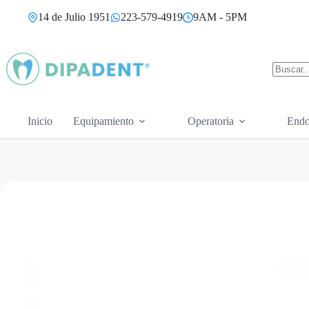
Saltar
14 de Julio 1951
223-579-4919
9AM - 5PM
al
contenido
Sin
resultad
Inicio
Equipamiento
Operatoria
Endo