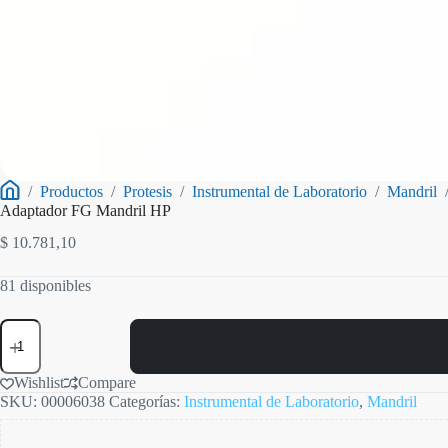
/
Productos
/
Protesis
/
Instrumental de Laboratorio
/
Mandril
Inicio
Adaptador FG Mandril HP
$
10.781,10
81 disponibles
Adaptador
FG
Mandril
HP
Wishlist
Compare
cantidad
SKU:
00006038
Categorías:
Instrumental de Laboratorio
,
Mandril