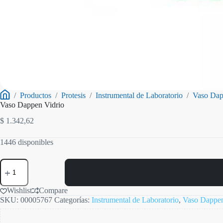
/
Productos
/
Protesis
/
Instrumental de Laboratorio
/
Vaso Da
Inicio
Vaso Dappen Vidrio
$
1.342,62
1446 disponibles
Vaso
Dappen
Vidrio
cantidad
Wishlist
Compare
SKU:
00005767
Categorías:
Instrumental de Laboratorio
,
Vaso Dappe