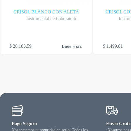
CRISOL BLANCO CON ALETA
CRISOL CO
Instrumental de Laboratorio
Instru
Leer más
$
28.183,59
$
1.499,81
Pago Seguro
Envío Grati
Nos tomamos tu seguridad en serio. Todos los
¡Nosotros nos