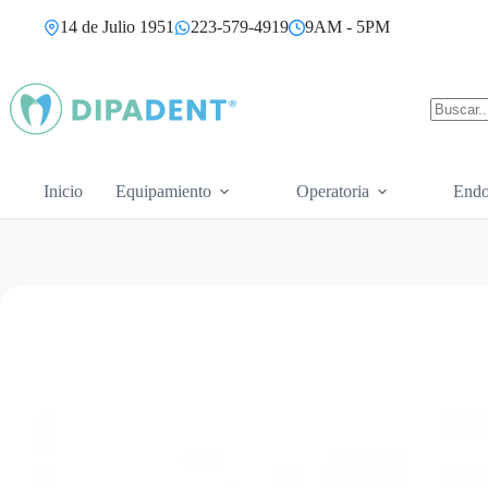
Saltar
14 de Julio 1951
223-579-4919
9AM - 5PM
al
contenido
Sin
resultad
Inicio
Equipamiento
Operatoria
Endo