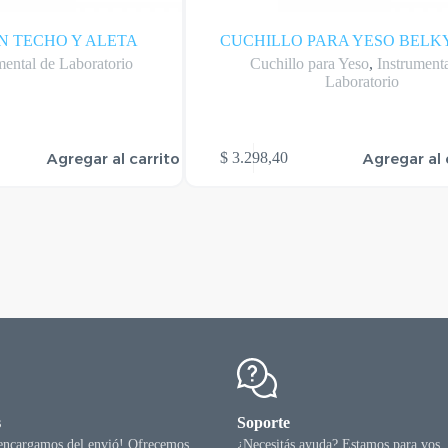
N TECHO Y ALETA
CUCHILLO PARA YESO BELK
mental de Laboratorio
Cuchillo para Yeso
,
Instrumenta
Laboratorio
Agregar al carrito
Agregar al 
$
3.298,40
s
Soporte
 encargamos del envió! Ofrecemos
¿Necesitás ayuda? Estamos para vos.