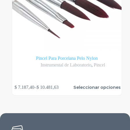
Pincel Para Porcelana Pelo Nylon
Instrumental de Laboratorio
,
Pincel
Este
Seleccionar opciones
$
7.187,40
–
$
10.481,63
producto
Rango
tiene
de
varias
precios:
variantes.
desde
Las
$ 7.187,40
opciones
hasta
se
$ 10.481,63
pueden
elegir