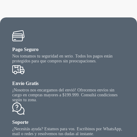
$ 10.481,63
ueden
egir
n
gina
l
oducto
Pago Seguro
Nos tomamos tu seguridad en serio. Todos los pagos están
protegidos para que compres sin preocupaciones.
Envío Gratis
¡Nosotros nos encargamos del envió! Ofrecemos envíos sin
cargo en compras mayores a $199.999. Consultá condiciones
según tu zona.
Soporte
¿Necesitás ayuda? Estamos para vos. Escribinos por WhatsApp,
mail o redes y resolvemos tus dudas al instante.