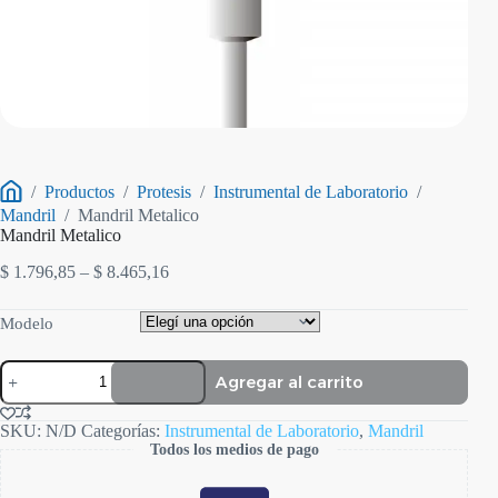
/
Productos
/
Protesis
/
Instrumental de Laboratorio
/
Inicio
Mandril
/
Mandril Metalico
Mandril Metalico
Rango
$
1.796,85
–
$
8.465,16
de
precios:
Modelo
desde
$ 1.796,85
Mandril
hasta
Agregar al carrito
Metalico
$ 8.465,16
cantidad
SKU:
N/D
Categorías:
Instrumental de Laboratorio
,
Mandril
Todos los medios de pago