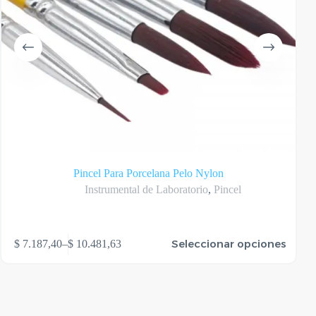
Pincel Para Porcelana Pelo Nylon
Instrumental de Laboratorio
,
Pincel
te
Seleccionar opciones
$
7.187,40
–
$
10.481,63
oducto
Rango
ene
de
rias
precios:
riantes.
desde
as
$ 7.187,40
ciones
hasta