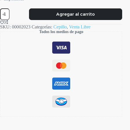
Cepillo
Agregar al carrito
Funny
Brush
cantidad
SKU:
00002023
Categorías:
Cepillo
,
Venta Libre
Todos los medios de pago