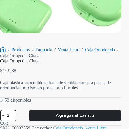
/
Productos
/
Farmacia
/
Venta Libre
/
Caja Ortodoncia
/
Inicio
Caja Ortopedia Chata
Caja Ortopedia Chata
$
916,88
Caja plastica con doble entrada de ventilacion para placas de
ortodoncia, bruxismo o protectores bucales.
1453 disponibles
Caja
Agregar al carrito
Ortopedia
Chata
cantidad
SKU:
00002559
Categorías:
Caja Ortodoncia
,
Venta Libre