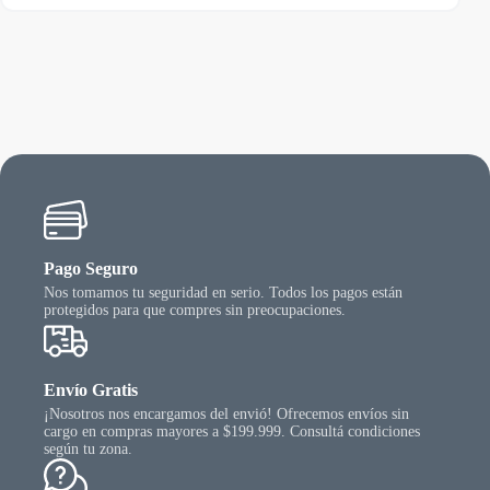
ene
tiene
de
rias
varias
precios:
riantes.
varian
desde
as
Las
$ 15.959,99
ciones
opcio
hasta
se
$ 38.010,44
ueden
puede
egir
elegir
n
en
la
gina
págin
l
del
oducto
produ
Pago Seguro
Nos tomamos tu seguridad en serio. Todos los pagos están
protegidos para que compres sin preocupaciones.
Envío Gratis
¡Nosotros nos encargamos del envió! Ofrecemos envíos sin
cargo en compras mayores a $199.999. Consultá condiciones
según tu zona.