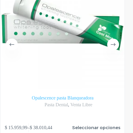
Opalescence pasta Blanqueadora
Pasta Dental
,
Venta Libre
te
Este
Seleccionar opciones
$
15.959,99
–
$
38.010,44
oducto
produ
Rango