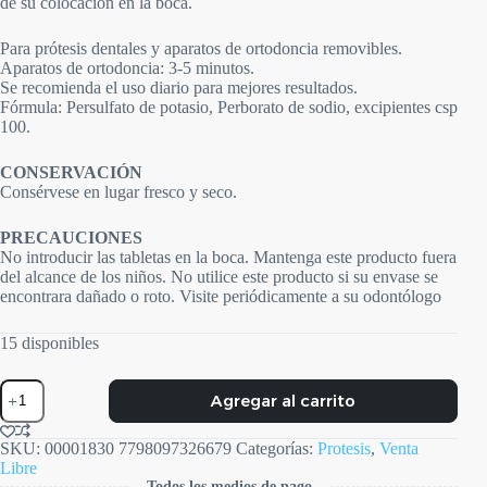
de su colocación en la boca.
Para prótesis dentales y aparatos de ortodoncia removibles.
Aparatos de ortodoncia: 3-5 minutos.
Se recomienda el uso diario para mejores resultados.
Fórmula: Persulfato de potasio, Perborato de sodio, excipientes csp
100.
CONSERVACIÓN
Consérvese en lugar fresco y seco.
PRECAUCIONES
No introducir las tabletas en la boca. Mantenga este producto fuera
del alcance de los niños. No utilice este producto si su envase se
encontrara dañado o roto. Visite periódicamente a su odontólogo
15 disponibles
Dentifix
Agregar al carrito
Tabs
cantidad
SKU:
00001830 7798097326679
Categorías:
Protesis
,
Venta
Libre
Todos los medios de pago