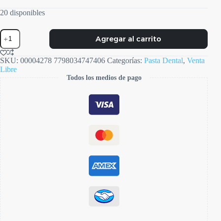
20 disponibles
Pasta
Agregar al carrito
Dental
Whitening
cantidad
SKU:
00004278 7798034747406
Categorías:
Pasta Dental
,
Venta
Libre
Todos los medios de pago