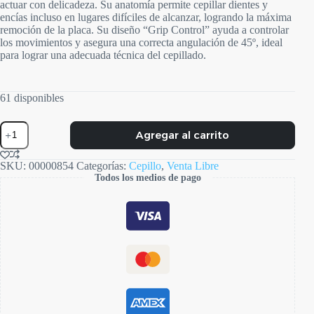
actuar con delicadeza. Su anatomía permite cepillar dientes y
encías incluso en lugares difíciles de alcanzar, logrando la máxima
remoción de la placa. Su diseño “Grip Control” ayuda a controlar
los movimientos y asegura una correcta angulación de 45º, ideal
para lograr una adecuada técnica del cepillado.
61 disponibles
Evolution
Agregar al carrito
3.6
Ultra
Soft
SKU:
00000854
Categorías:
Cepillo
,
Venta Libre
cantidad
Todos los medios de pago