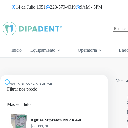
Saltar
14 de Julio 1951
223-579-4919
9AM - 5PM
al
contenido
Sin
resultad
Inicio
Equipamiento
Operatoria
Endo
Mostra
Price:
$ 31.557
-
$ 350.758
Filtrar por precio
Más vendidos
Agujas Supralon Nylon 4-0
$
2.988,70