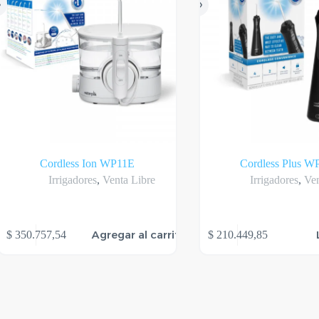
Cordless Ion WP11E
Cordless Plus W
Irrigadores
,
Venta Libre
Irrigadores
,
Ven
Agregar al carrito
$
350.757,54
$
210.449,85