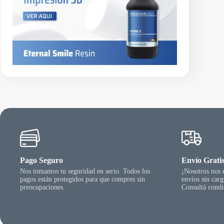
a
s
t
a
$
3
8
.
0
1
0
,
4
4
Pago Seguro
Envío Grati
Nos tomamos tu seguridad en serio. Todos los
¡Nosotros nos
pagos están protegidos para que compres sin
envíos sin car
preocupaciones.
Consultá condi