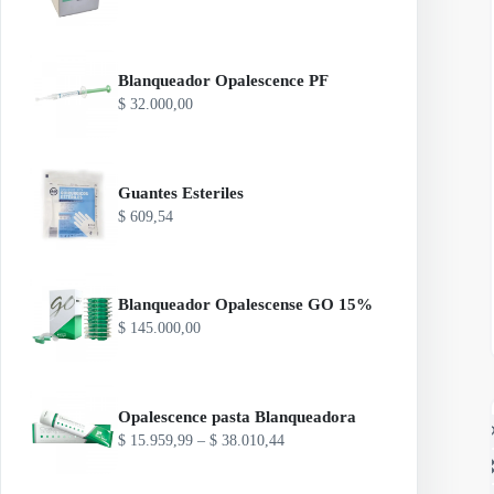
Blanqueador Opalescence PF
$
32.000,00
Guantes Esteriles
$
609,54
Blanqueador Opalescense GO 15%
$
145.000,00
Opalescence pasta Blanqueadora
R
$
15.959,99
–
$
38.010,44
a
n
g