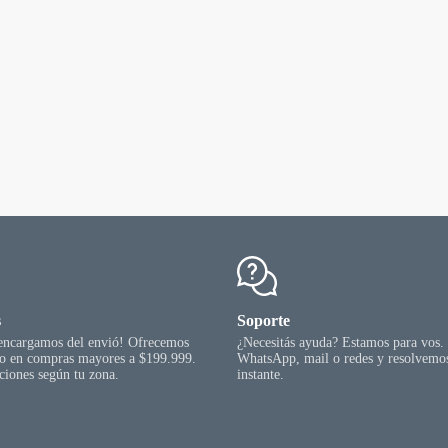
s
Soporte
 encargamos del envió! Ofrecemos
¿Necesitás ayuda? Estamos para vos.
go en compras mayores a $199.999.
WhatsApp, mail o redes y resolvemos
ciones según tu zona.
instante.