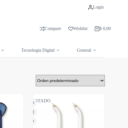
Login
Compare
Wishlist
$
0,00
Carrito
de
compras
Tecnologia Digital
General
AGOTADO