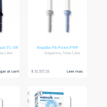
gual TC-100
Boquillas Pik Pocket P/WP
ta Libre
Irrigadores
,
Venta Libre
gar al carrito
Leer más
$
31.557,55