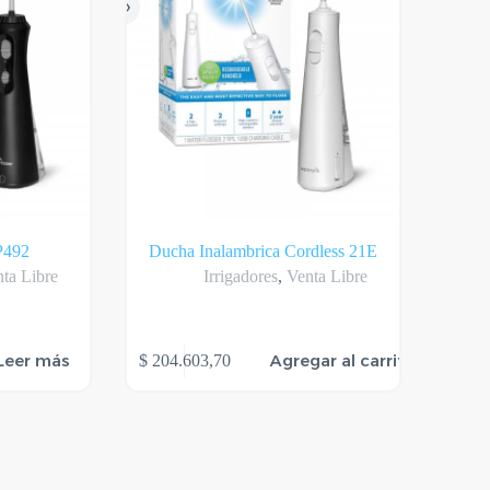
P492
Ducha Inalambrica Cordless 21E
ta Libre
Irrigadores
,
Venta Libre
Leer más
Agregar al carrito
$
204.603,70