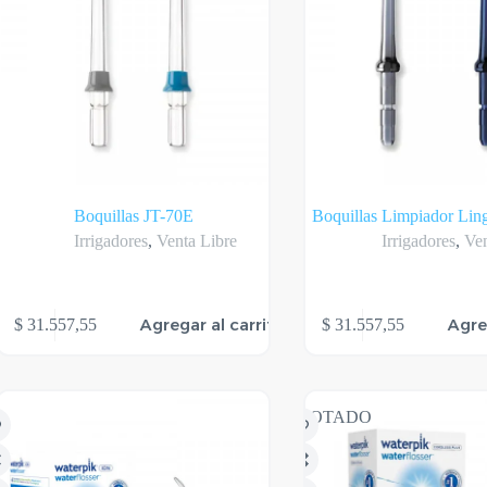
Boquillas JT-70E
Boquillas Limpiador Lin
Irrigadores
,
Venta Libre
Irrigadores
,
Ven
Agregar al carrito
Agre
$
31.557,55
$
31.557,55
AGOTADO